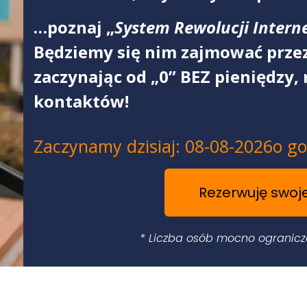
…poznaj „
System Rewolucji Intern
Będziemy się nim zajmować przez 
zaczynając od „0” BEZ pieniędzy, 
kontaktów!
Zaczynamy dzisiaj: 08-08-2026o go
Rezerwuję swoj
* Liczba osób mocno ograniczo