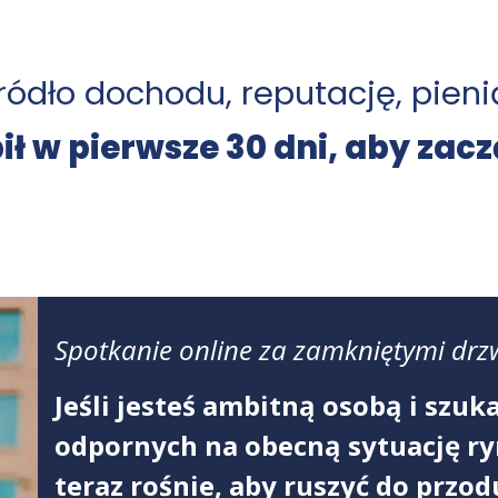
ródło dochodu, reputację, pien
bił w pierwsze 30 dni, aby za
Spotkanie online za zamkniętymi drz
Jeśli jesteś ambitną osobą i sz
odpornych na obecną sytuację r
teraz rośnie, aby ruszyć do przo