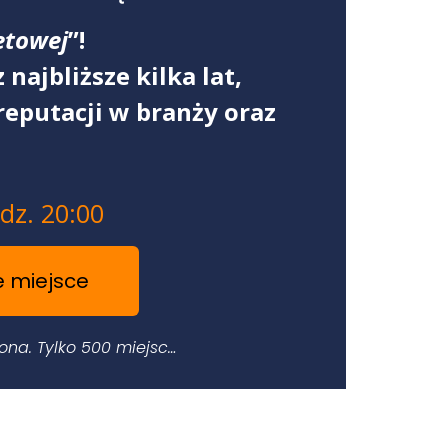
etowej
”!
najbliższe kilka lat,
reputacji w branży oraz
dz. 20:00
e miejsce
na. Tylko 500 miejsc…