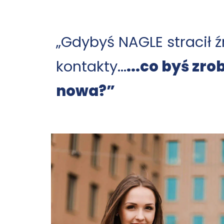
„Gdybyś NAGLE stracił ź
kontakty...
...co byś zro
nowa?”