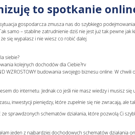
izuję to spotkanie onlin
 sytuacja gospodarcza zmusza nas do szybkiego podejmowania d
Tak samo – stabilne zatrudnienie dziś nie jest już tak pewne jak 
 że się wypalasz i nie wiesz co robić dalej.
a siebie?
wania kolejnych dochodów dla Ciebie?rv
WZROSTOWY budowania swojego biznesu online. W chwili obe
em do internetu. Jednak co jeśli nie masz wiedzy i musisz się u
u, inwestycji pieniędzy, które zupełnie się nie zwracają, ale tak
ać ze sprawdzonych schematów działania, które pozwolą Ci szybk
m jeden z najbardziej dochodowych schematów działania onlin