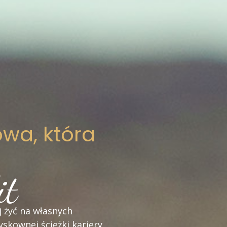
wa, która
it
j żyć na własnych
skownej ścieżki kariery,