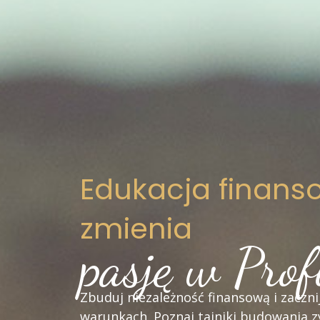
Edukacja finanso
zmienia
pasję w Prof
Zbuduj niezależność finansową i zaczni
warunkach. Poznaj tajniki budowania zy