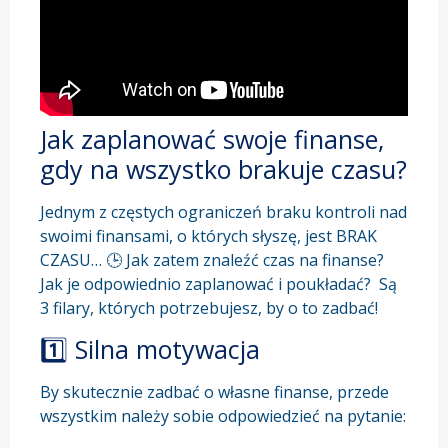
Jak zaplanować swoje finanse,
gdy na wszystko brakuje czasu?
Jednym z częstych ograniczeń braku kontroli nad
swoimi finansami, o których słyszę, jest BRAK
CZASU… 🕒 Jak zatem znaleźć czas na finanse?
Jak je odpowiednio zaplanować i poukładać? Są
3 filary, których potrzebujesz, by o to zadbać!
1️⃣ Silna motywacja
By skutecznie zadbać o własne finanse, przede
wszystkim należy sobie odpowiedzieć na pytanie: