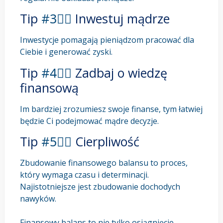
Tip
#3⃣▶
Inwestuj mądrze
Inwestycje pomagają pieniądzom pracować dla
Ciebie i generować zyski.
Tip
#4⃣▶
Zadbaj o wiedzę
finansową
Im bardziej zrozumiesz swoje finanse, tym łatwiej
będzie Ci podejmować mądre decyzje.
Tip
#5⃣▶
Cierpliwość
Zbudowanie finansowego balansu to proces,
który wymaga czasu i determinacji.
Najistotniejsze jest zbudowanie dochodych
nawyków.
Finansowy balans to nie tylko osiągnięcie