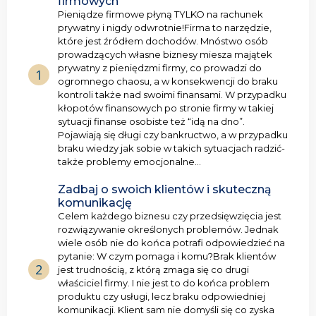
firmowych
Pieniądze firmowe płyną TYLKO na rachunek
prywatny i nigdy odwrotnie!Firma to narzędzie,
które jest źródłem dochodów. Mnóstwo osób
prowadzących własne biznesy miesza majątek
prywatny z pieniędzmi firmy, co prowadzi do
1
ogromnego chaosu, a w konsekwencji do braku
kontroli także nad swoimi finansami. W przypadku
kłopotów finansowych po stronie firmy w takiej
sytuacji finanse osobiste też “idą na dno”.
Pojawiają się długi czy bankructwo, a w przypadku
braku wiedzy jak sobie w takich sytuacjach radzić-
także problemy emocjonalne…
Zadbaj o swoich klientów i skuteczną
komunikację
Celem każdego biznesu czy przedsięwzięcia jest
rozwiązywanie określonych problemów. Jednak
wiele osób nie do końca potrafi odpowiedzieć na
pytanie: W czym pomaga i komu?Brak klientów
2
jest trudnością, z którą zmaga się co drugi
właściciel firmy. I nie jest to do końca problem
produktu czy usługi, lecz braku odpowiedniej
komunikacji. Klient sam nie domyśli się co zyska