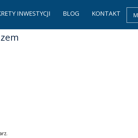
KRETY INWESTYCJI
BLOG
KONTAKT
M
azem
rz.