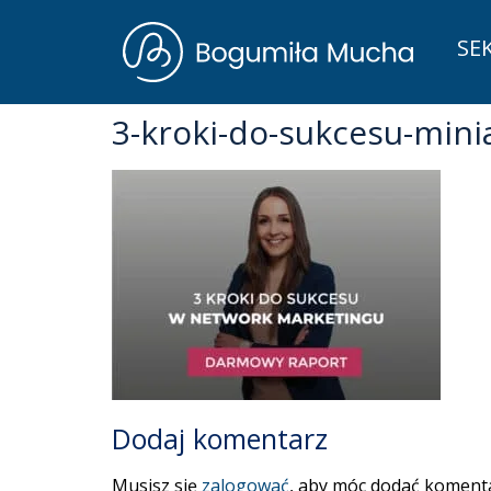
SE
3-kroki-do-sukcesu-mini
Dodaj komentarz
Musisz się
zalogować
, aby móc dodać komenta